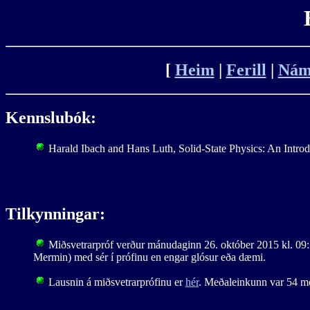
[
Heim
|
Ferill
|
Nám
Kennslubók:
Harald Ibach and Hans Luth, Solid-State Physics: An Introduc
Tilkynningar:
Miðsvetrarpróf verður mánudaginn 26. október 2015 kl. 09:10
Mermin) med sér í prófinu en engar glósur eða dæmi.
Lausnin á miðsvetrarprófinu er
hér
. Meðaleinkunn var 54 me