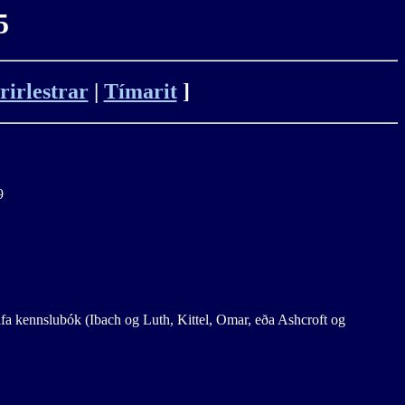
5
rirlestrar
|
Tímarit
]
9
afa kennslubók (Ibach og Luth, Kittel, Omar, eða Ashcroft og