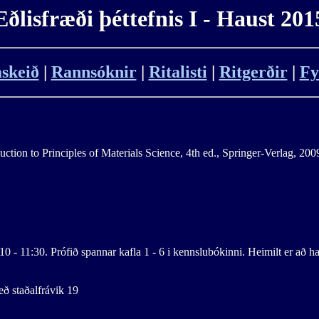
Eðlisfræði þéttefnis I - Haust 201
skeið
|
Rannsóknir
|
Ritalisti
|
Ritgerðir
|
Fy
tion to Principles of Materials Science, 4th ed., Springer-Verlag, 200
 - 11:30. Prófið spannar kafla 1 - 6 i kennslubókinni. Heimilt er að h
ð staðalfrávik 19