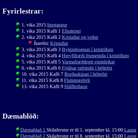
Fyrirlestrar:
1. vika 2015
Inngangur
1. vika 2015 Kafli 1
Efnatengi
2. vika 2015 Kafli 2
Kristallar og veilur
Ítarefni:
Kristallar
3. vika 2015 Kafli 3
Bylgjubognun í kristöllum
4. vika 2015 Kafli 4
Hreyfifræði frumeinda í kristöllum
5. vika 2015 Kafli 5
Varmafræðilegir eiginleikar
6. vika 2015 Kafli 6
Frjálsar rafeindir í þéttefni
10. vika 2015 Kafli 7
Borðaskipan í þéttefni
11. vika 2015 Kafli 8
Flutningsferli
13. vika 2015 Kafli 9
Hálfleiðarar
Dæmablöð:
Dæmablað 1
Skilafrestur er til 1. september kl. 15:00
Lausn
Dæmablað 2
Skilafrestur er til 8. september kl. 15:00
Lausn