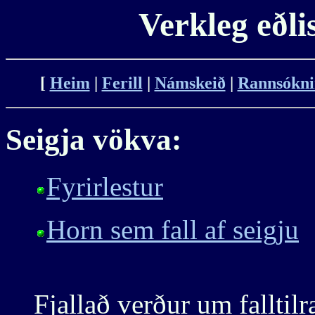
Verkleg eðli
[
Heim
|
Ferill
|
Námskeið
|
Rannsókni
Seigja vökva:
Fyrirlestur
Horn sem fall af seigju
Fjallað verður um fallti