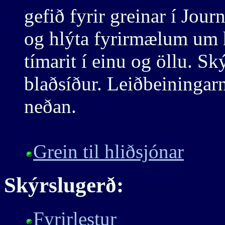
gefið fyrir greinar í Jour
og hlýta fyrirmælum um h
tímarit í einu og öllu. Sk
blaðsíður. Leiðbeiningarn
neðan.
Grein til hliðsjónar
Skýrslugerð:
Fyrirlestur