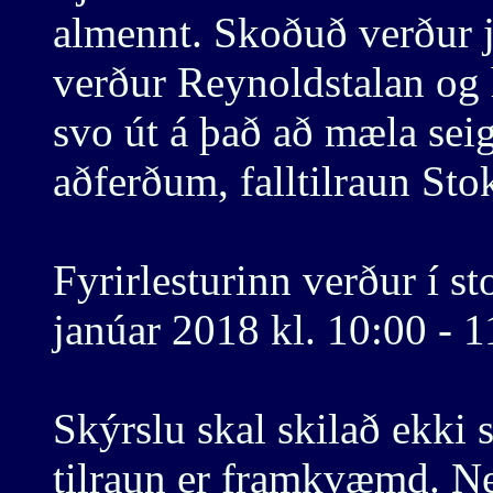
almennt. Skoðuð verður j
verður Reynoldstalan og 
svo út á það að mæla se
aðferðum, falltilraun Sto
Fyrirlesturinn verður í s
janúar 2018 kl. 10:00 - 1
Skýrslu skal skilað ekki 
tilraun er framkvæmd. N