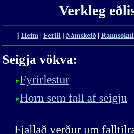
Verkleg eðli
[
Heim
|
Ferill
|
Námskeið
|
Rannsókni
Seigja vökva:
Fyrirlestur
Horn sem fall af seigju
Fjallað verður um fallti