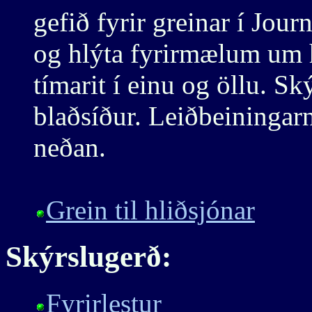
gefið fyrir greinar í Jour
og hlýta fyrirmælum um h
tímarit í einu og öllu. Sk
blaðsíður. Leiðbeiningarn
neðan.
Grein til hliðsjónar
Skýrslugerð:
Fyrirlestur