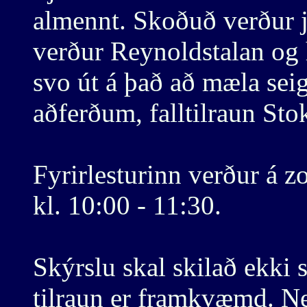
almennt. Skoðuð verður j
verður Reynoldstalan og 
svo út á það að mæla se
aðferðum, falltilraun Sto
Fyrirlesturinn verður á 
kl. 10:00 - 11:30.
Skýrslu skal skilað ekki 
tilraun er framkvæmd. N